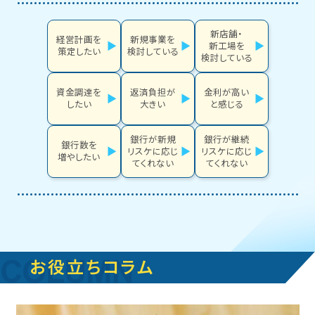
新店舗・
経営計画を
新規事業を
新工場を
策定したい
検討している
検討している
資金調達を
返済負担が
金利が高い
したい
大きい
と感じる
銀行が新規
銀行が継続
銀行数を
リスケに応じ
リスケに応じ
増やしたい
てくれない
てくれない
お役立ちコラム