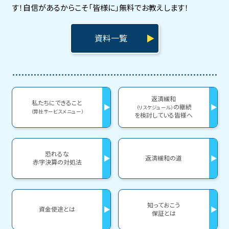
す！
自信があるからこそ「皆様に」無料でお教えします！
資料一覧
返済緩和
私たちにできること
の継続
（リスケジュール）
（弊社サービスメニュー）
を検討している皆様へ
恐れるな
返済緩和の道
赤字決算の対処法
知っておこう
資金使途とは
保証とは