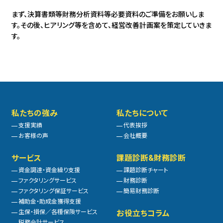
まず、決算書類等財務分析資料等必要資料のご準備をお願いしま
す。その後、
ヒアリング等を含めて、経営改善計画案を策定していきま
す。
私たちの強み
私たちについて
支援実績
代表挨拶
お客様の声
会社概要
サービス
課題診断&財務診断
資金調達・資金繰り支援
課題診断チャート
ファクタリングサービス
財務診断
ファクタリング保証サービス
簡易財務診断
補助金・助成金獲得支援
生保・損保／各種保険サービス
お役立ちコラム
税務会計サービス