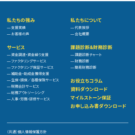
私たちの強み
私たちについて
支援実績
代表挨拶
お客様の声
会社概要
サービス
課題診断&財務診断
資金調達・資金繰り支援
課題診断チャート
ファクタリングサービス
財務診断
ファクタリング保証サービス
簡易財務診断
補助金・助成金獲得支援
生保・損保／各種保険サービス
お役立ちコラム
税務会計サービス
資料ダウンロード
総務アウトソーシング
マイルストーン保証
人事・労務・研修サービス
お申し込み書ダウンロード
（共通）個人情報保護方針